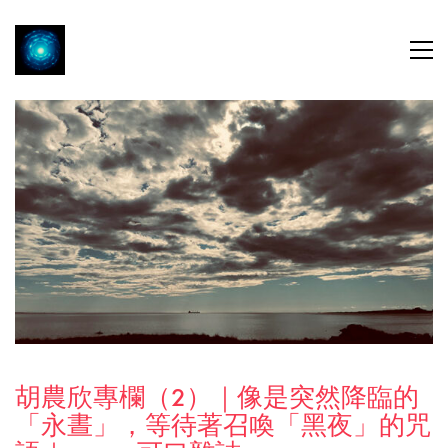
胡農欣專欄（2）｜像是突然降臨的
「永晝」，等待著召喚「黑夜」的咒