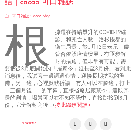
語｜cacao 可口雜誌
可口雜誌 Cacao Mag
根
據還在持續攀升的COVID-19確
診、和死亡人數，洛杉磯郡的
衛生局長，於5月12日表示，儘
管會依照疫情發展，有逐步解
封的措施，但非常有可能，需
要把從3月底開始的「居家令」延長至8月份。看到此
消息後，我試著一邊調適心情，迎接長期抗戰的準
備，另一邊，心裡默默祈禱，有人可以在腳邊，打上
「三個月後…」的字幕，直接省略居家禁令，這段冗
長的劇情，場景可以在不知不覺中，直接跳接到8月
份，完全解封之後…<
按此繼續閱讀>
Share: