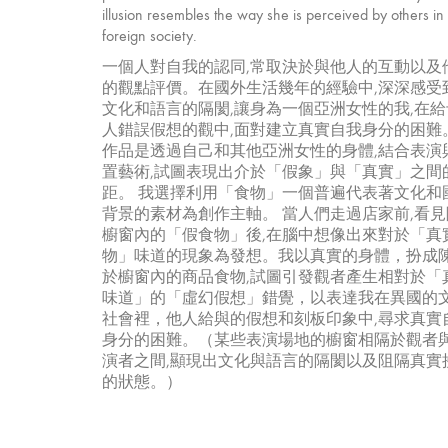
illusion resembles the way she is perceived by others in 
foreign society.
一個人對自我的認同,常取決於與他人的互動以及
的觀點評價。在國外生活幾年的經驗中,深深感受
文化和語言的隔閡,讓身為一個亞洲女性的我,在給
人錯誤假想的觀中,面對建立真實自我身分的困難
作品是透過自己和其他亞洲女性的身體,結合表演
置藝術,試圖表現出介於「假象」與「真實」之間
距。 我選擇利用「食物」一個普遍代表著文化和
背景的素材為創作主軸。 當人們走過店家前,看見
櫥窗內的「假食物」後,在腦中想像出來對於「真
物」味道的現象為發想。我以真實的身體，扮成
於櫥窗內的商品食物,試圖引發觀者產生相對於「
味道」的「虛幻假想」錯覺，以表達我在異國的
社會裡，他人給與的假想和刻板印象中,尋求真實
身分的困難。（某些表演場地的櫥窗相隔於觀者
演者之間,顯現出文化與語言的隔閡以及阻隔真實
的狀態。）