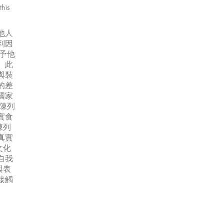
this
他人
到因
予他
。此
與裝
的差
國家
陳列
實食
陳列
真實
文化
自我
與表
接觸