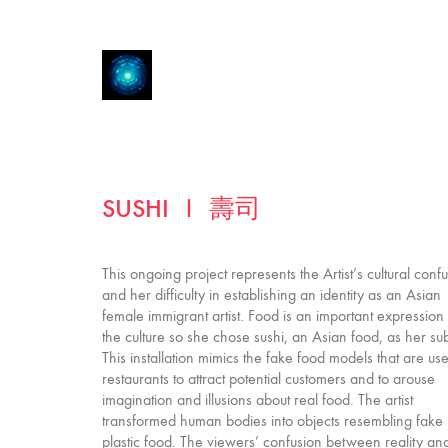
SUSHI Ｉ 壽司
This ongoing project represents the Artist’s cultural conf
and her difficulty in establishing an identity as an Asian
female immigrant artist. Food is an important expression 
the culture so she chose sushi, an Asian food, as her sub
This installation mimics the fake food models that are us
restaurants to attract potential customers and to arouse
imagination and illusions about real food. The artist
transformed human bodies into objects resembling fake
plastic food. The viewers’ confusion between reality an