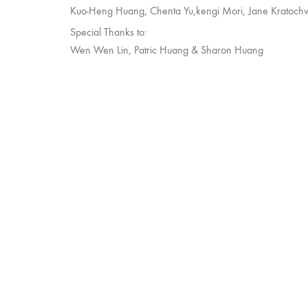
Kuo-Heng Huang, Chenta Yu,kengi Mori, Jane Kratochv
Special Thanks to:
Wen Wen Lin, Patric Huang & Sharon Huang