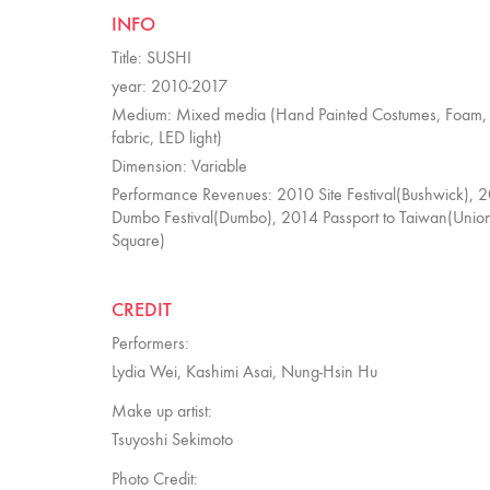
INFO
Title: SUSHI
year: 2010-2017
Medium: Mixed media (Hand Painted Costumes, Foam,
fabric, LED light)
Dimension: Variable
Performance Revenues: 2010 Site Festival(Bushwick), 
Dumbo Festival(Dumbo), 2014 Passport to Taiwan(Unio
Square)
CREDIT
Performers:
Lydia Wei, Kashimi Asai, Nung-Hsin Hu
Make up artist:
Tsuyoshi Sekimoto
Photo Credit: