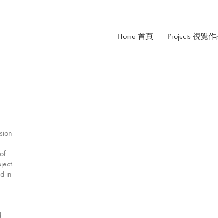
Home 首頁
Projects 視覺
usion
of
ject.
ed in
d