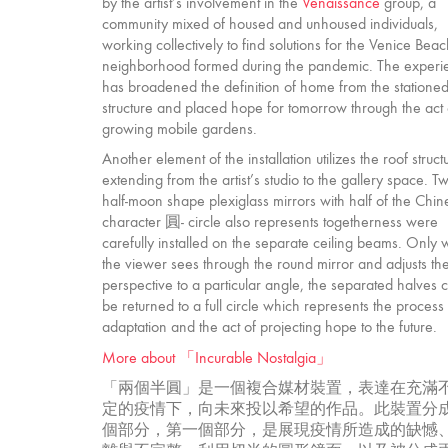
by the artist’s involvement in the
Venaissance
group, a
community mixed of housed and unhoused individuals,
working collectively to find solutions for the Venice Bea
neighborhood formed during the pandemic. The experi
has broadened the definition of home from the statione
structure and placed hope for tomorrow through the act 
growing mobile gardens.
Another element of the installation utilizes the roof struct
extending from the artist’s studio to the gallery space. T
half-moon shape plexiglass mirrors with half of the Chin
character 圓- circle also represents togetherness were
carefully installed on the separate ceiling beams. Only
the viewer sees through the round mirror and adjusts th
perspective to a particular angle, the separated halves 
be returned to a full circle which represents the process
adaptation and the act of projecting hope to the future.
More about 「Incurable Nostalgia」
「兩個半圓」是一個複合媒材裝置，表達在充滿
定的疫情下，向未來投以希望的作品。此裝置分
個部分，第一個部分，是展現疫情所造成的缺憾