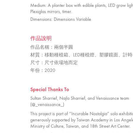
Medium: A planter box with edible plants, LED grow ligh
Plexiglas mirrors, timer.
Dimensions: Dimensions Variable
作品說明
作品名稱：兩個半圓
材質：移動種植箱、LED種植燈、塑膠鏡面、計時
尺寸：尺寸依場地而定
年份：2020
Special Thanks To
Sultan Sharrief, Najla Sharrief, and Venaissance team
(@_venaissance_)
This project is part of “Incurable Nostalgia” solo exhibiti
generously supported by Taiwan Academy in Los Angel
Ministry of Culture, Taiwan, and 18th Street Art Center.