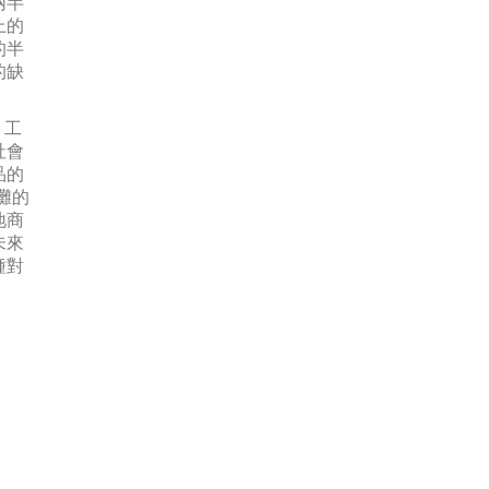
兩半
上的
的半
的缺
」工
社會
品的
海灘的
地商
未來
種對