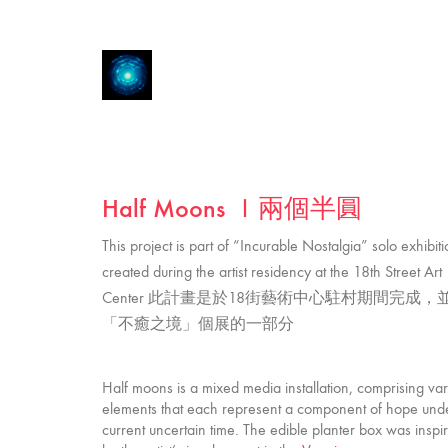
Half Moons Ｉ兩個半圓
This project is part of “Incurable Nostalgia” solo exhibit
created during the artist residency at the 18th Street Art
Center 此計畫是於18街藝術中心駐村期間完成，
「不癒之境」個展的一部分
Half moons is a mixed media installation, comprising var
elements that each represent a component of hope und
current uncertain time. The edible planter box was inspi