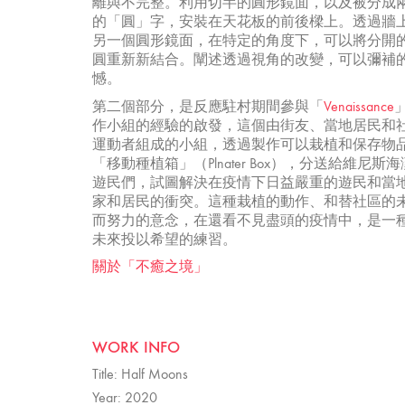
離與不完整。利用切半的圓形鏡面，以及被分成
的「圓」字，安裝在天花板的前後樑上。透過牆
另一個圓形鏡面，在特定的角度下，可以將分開
圓重新新結合。闡述透過視角的改變，可以彌補
憾。
第二個部分，是反應駐村期間參與「
Venaissance
作小組的經驗的啟發，這個由街友、當地居民和
運動者組成的小組，透過製作可以栽植和保存物
「移動種植箱」（Plnater Box），分送給維尼斯
遊民們，試圖解決在疫情下日益嚴重的遊民和當
家和居民的衝突。這種栽植的動作、和替社區的
而努力的意念，在還看不見盡頭的疫情中，是一
未來投以希望的練習。
關於「不癒之境」
WORK INFO
Title: Half Moons
Year: 2020