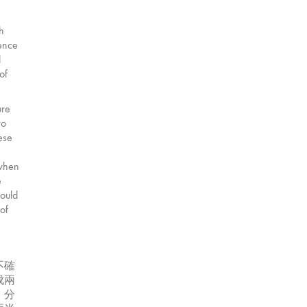
ch
ence
d
of
ure
wo
ese
 when
e
could
 of
不確
成兩
、分