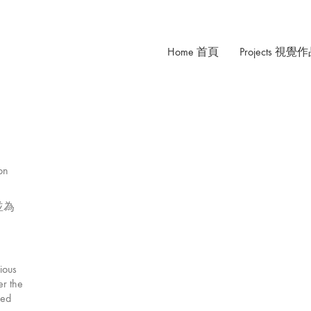
Home 首頁
Projects 視覺
ion
並為
ious
er the
red